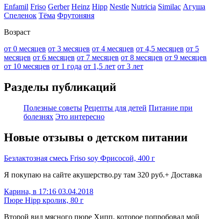
Enfamil
Friso
Gerber
Heinz
Hipp
Nestle
Nutricia
Similac
Агуша
Спеленок
Тёма
Фрутоняня
Возраст
от 0 месяцев
от 3 месяцев
от 4 месяцев
от 4,5 месяцев
от 5
месяцев
от 6 месяцев
от 7 месяцев
от 8 месяцев
от 9 месяцев
от 10 месяцев
от 1 года
от 1,5 лет
от 3 лет
Разделы публикаций
Полезные советы
Рецепты для детей
Питание при
болезнях
Это интересно
Новые отзывы о детском питании
Безлактозная смесь Friso soy Фрисосой, 400 г
Я покупаю на сайте акушерство.ру там 320 руб.+ Доставка
Карина, в 17:16 03.04.2018
Пюре Hipp кролик, 80 г
Второй вид мясного пюре Хипп, которое попробовал мой