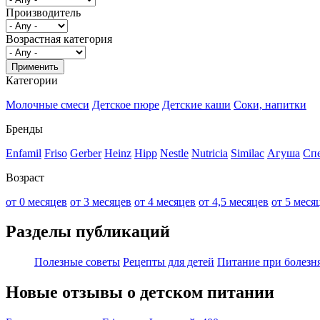
Производитель
Возрастная категория
Категории
Молочные смеси
Детское пюре
Детские каши
Соки, напитки
Бренды
Enfamil
Friso
Gerber
Heinz
Hipp
Nestle
Nutricia
Similac
Агуша
Сп
Возраст
от 0 месяцев
от 3 месяцев
от 4 месяцев
от 4,5 месяцев
от 5 меся
Разделы публикаций
Полезные советы
Рецепты для детей
Питание при болезн
Новые отзывы о детском питании