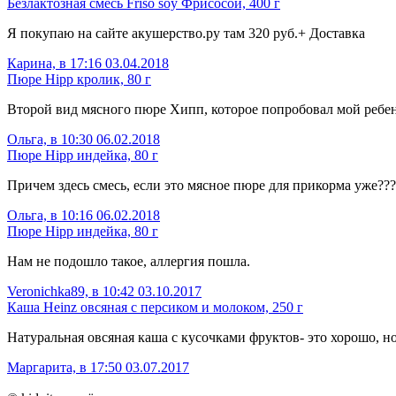
Безлактозная смесь Friso soy Фрисосой, 400 г
Я покупаю на сайте акушерство.ру там 320 руб.+ Доставка
Карина, в 17:16 03.04.2018
Пюре Hipp кролик, 80 г
Второй вид мясного пюре Хипп, которое попробовал мой ребе
Ольга, в 10:30 06.02.2018
Пюре Hipp индейка, 80 г
Причем здесь смесь, если это мясное пюре для прикорма уже???
Ольга, в 10:16 06.02.2018
Пюре Hipp индейка, 80 г
Нам не подошло такое, аллергия пошла.
Veronichka89, в 10:42 03.10.2017
Каша Heinz овсяная с персиком и молоком, 250 г
Натуральная овсяная каша с кусочками фруктов- это хорошо, но
Маргарита, в 17:50 03.07.2017