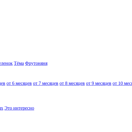
еленок
Тёма
Фрутоняня
цев
от 6 месяцев
от 7 месяцев
от 8 месяцев
от 9 месяцев
от 10 мес
ях
Это интересно