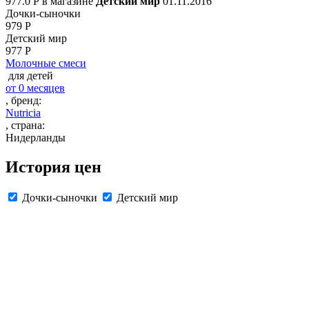
977
.0
Р в магазине
Детский мир
01.11.2016
Дочки-сыночки
979
Р
Детский мир
977
Р
Молочные смеси
для детей
от 0 месяцев
, бренд:
Nutricia
, страна:
Нидерланды
История цен
Дочки-сыночки
Детский мир