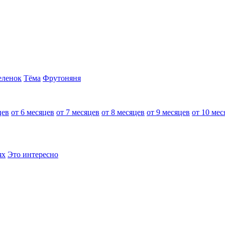
еленок
Тёма
Фрутоняня
цев
от 6 месяцев
от 7 месяцев
от 8 месяцев
от 9 месяцев
от 10 мес
ях
Это интересно