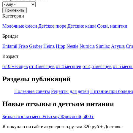
Категории
Молочные смеси
Детское пюре
Детские каши
Соки, напитки
Бренды
Enfamil
Friso
Gerber
Heinz
Hipp
Nestle
Nutricia
Similac
Агуша
Сп
Возраст
от 0 месяцев
от 3 месяцев
от 4 месяцев
от 4,5 месяцев
от 5 меся
Разделы публикаций
Полезные советы
Рецепты для детей
Питание при болезн
Новые отзывы о детском питании
Безлактозная смесь Friso soy Фрисосой, 400 г
Я покупаю на сайте акушерство.ру там 320 руб.+ Доставка