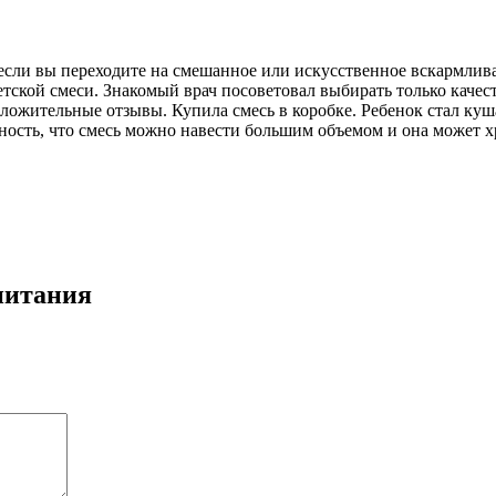
если вы переходите на смешанное или искусственное вскармлива
 детской смеси. Знакомый врач посоветовал выбирать только каче
оложительные отзывы. Купила смесь в коробке. Ребенок стал куш
ость, что смесь можно навести большим объемом и она может хра
питания