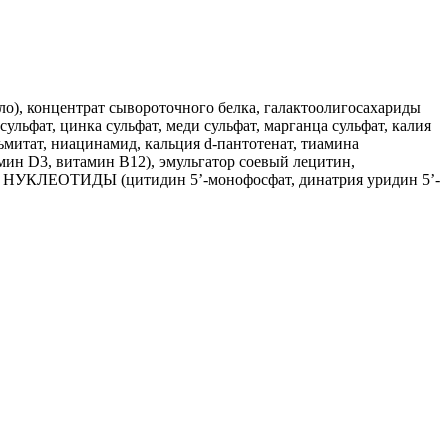
), концентрат сывороточного белка, галактоолигосахариды
ульфат, цинка сульфат, меди сульфат, марганца сульфат, калия
ьмитат, ниацинамид, кальция d-пантотенат, тиамина
мин D3, витамин В12), эмульгатор соевый лецитин,
офан, НУКЛЕОТИДЫ (цитидин 5’-монофосфат, динатрия уридин 5’-