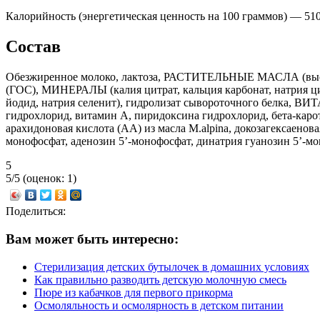
Калорийность (энергетическая ценность на 100 граммов) — 51
Состав
Обезжиренное молоко, лактоза, РАСТИТЕЛЬНЫЕ МАСЛА (высокоо
(ГОС), МИНЕРАЛЫ (калия цитрат, кальция карбонат, натрия цитр
йодид, натрия селенит), гидролизат сывороточного белка, ВИ
гидрохлорид, витамин А, пиридоксина гидрохлорид, бета-карот
арахидоновая кислота (АA) из масла M.alpina, докозагексаено
монофосфат, аденозин 5’-монофосфат, динатрия гуанозин 5’-мо
5
5/5 (оценок: 1)
Поделиться:
Вам может быть интересно:
Стерилизация детских бутылочек в домашних условиях
Как правильно разводить детскую молочную смесь
Пюре из кабачков для первого прикорма
Осмоляльность и осмолярность в детском питании