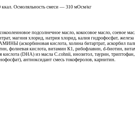
0 ккал. Осмоляльность смеси — 310 мОсм/кг
леиновое подсолнечное масло, кокосовое масло, соевое масло
ат, магния хлорид, натрия хлорид, калия гидрофосфат, железа с
ТАМИНЫ (аскорбиновая кислота, холина битартрат, аскорбил пал
ин, фолиевая кислота, витамин К1, рибофлавин, d-биотин, вита
вая кислота (DHA) из масла C.cohnii, инозитол, таурин, трипт
нофосфат), антиоксидант смесь токоферолов, карнитин.