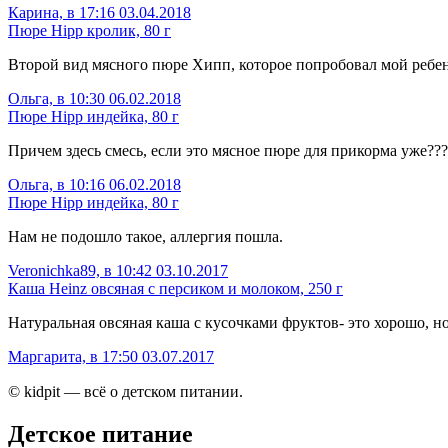
Карина, в 17:16 03.04.2018
Пюре Hipp кролик, 80 г
Второй вид мясного пюре Хипп, которое попробовал мой ребе
Ольга, в 10:30 06.02.2018
Пюре Hipp индейка, 80 г
Причем здесь смесь, если это мясное пюре для прикорма уже???
Ольга, в 10:16 06.02.2018
Пюре Hipp индейка, 80 г
Нам не подошло такое, аллергия пошла.
Veronichka89, в 10:42 03.10.2017
Каша Heinz овсяная с персиком и молоком, 250 г
Натуральная овсяная каша с кусочками фруктов- это хорошо, но
Маргарита, в 17:50 03.07.2017
© kidpit — всё о детском питании.
Детское питание