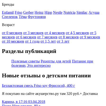
Бренды
Enfamil
Friso
Gerber
Heinz
Hipp
Nestle
Nutricia
Similac
Агуша
Спеленок
Тёма
Фрутоняня
Возраст
от 0 месяцев
от 3 месяцев
от 4 месяцев
от 4,5 месяцев
от 5
месяцев
от 6 месяцев
от 7 месяцев
от 8 месяцев
от 9 месяцев
от 10 месяцев
от 1 года
от 1,5 лет
от 3 лет
Разделы публикаций
Полезные советы
Рецепты для детей
Питание при
болезнях
Это интересно
Новые отзывы о детском питании
Безлактозная смесь Friso soy Фрисосой, 400 г
Я покупаю на сайте акушерство.ру там 320 руб.+ Доставка
Карина, в 17:16 03.04.2018
Пюре Hipp кролик, 80 г