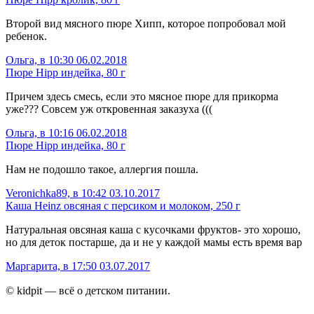
Второй вид мясного пюре Хипп, которое попробовал мой
ребенок.
Ольга, в 10:30 06.02.2018
Пюре Hipp индейка, 80 г
Причем здесь смесь, если это мясное пюре для прикорма
уже??? Совсем уж откровенная заказуха (((
Ольга, в 10:16 06.02.2018
Пюре Hipp индейка, 80 г
Нам не подошло такое, аллергия пошла.
Veronichka89, в 10:42 03.10.2017
Каша Heinz овсяная с персиком и молоком, 250 г
Натуральная овсяная каша с кусочками фруктов- это хорошо,
но для деток постарше, да и не у каждой мамы есть время вар
Маргарита, в 17:50 03.07.2017
© kidpit — всё о детском питании.