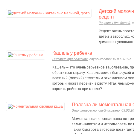
Детский молоч
рецепт
Рецепты для детей
, 
Рецепт очень просто
детей и взрослых, к
домашних условиях.
Кашель у ребенка
Питание при болезнях
, опубликовано: 19.09.2015 г.
Кашель – это очень серьезное заболевание, пр
обратиться к врачу. Кашель может быть сухой
влажный (мокрый) с тяжелым отхождением мок
который может перейти в рвоту. Итак, чем можн
кормить ребенка при кашле?
Полезна ли моментальная 
Это интересно
, опубликовано: 03.06.20
Моментальная овсяная каша не треб
залить кипятком и использовать по
Такая быстрота в готовке достигае