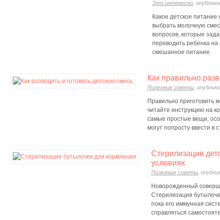
Это интересно
, опублико
Какое детское питание
выбрать молочную смесь
вопросов, которые зада
переводить ребенка на
смешанное питание.
Как правильно раз
Полезные советы
, опублико
Правильно приготовить м
читайте инструкцию на ко
самые простые вещи, осо
могут попросту ввести в 
Стерилизация дет
условиях
Полезные советы
, опубли
Новорожденный соверш
Стерилизация бутылоче
пока его иммунная сист
справляться самостоят