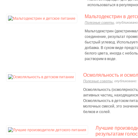
использоваться в регулярно
Мальтодекстрин в детс
Полезные советы
, опубликовано:
Мальтодекстрин (декстринмал
соединение, результат проме
быстрый углевод. Используе
добавка. В сухом виде предс
белого цвета, иногда с небо
растворим в воде.
Осмоляльность и осмол
Полезные советы
, опубликовано: 
Осмоляльность (осмолярность)
активных частиц, находящихся 
Осмоляльность в детском пита
молочных смесей, это значен
белков и солей.
Лучшие производи
результатам голо