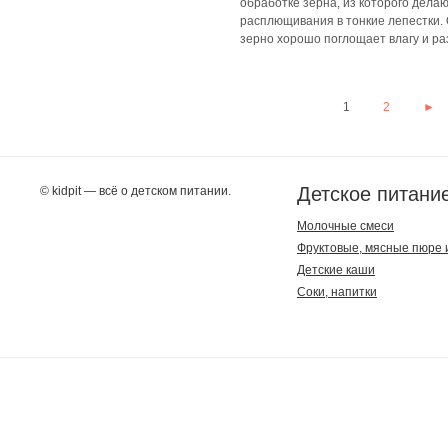
обработке зерна, из которого дела
расплющивания в тонкие лепестки.
зерно хорошо поглощает влагу и ра
Pages
1
2
►
Детское питани
© kidpit — всё о детском питании.
Молочные смеси
Фруктовые, мясные пюре 
Детские каши
Соки, напитки