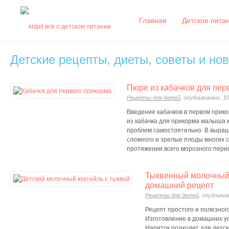
Главная
Детское пита
Детские рецепты, диеты, советы и но
Пюре из кабачков для пер
Рецепты для детей
, опубликовано: 10
Введение кабачков в первом прик
из кабачка для прикорма малыша 
проблем самостоятельно. В выращ
сложного и зрелые плоды многих 
протяжении всего морозного пери
Тыквенный молочный 
домашний рецепт
Рецепты для детей
, опубликов
Рецепт простого и полезного
Изготовление в домашних ус
Напиток подходит для детск