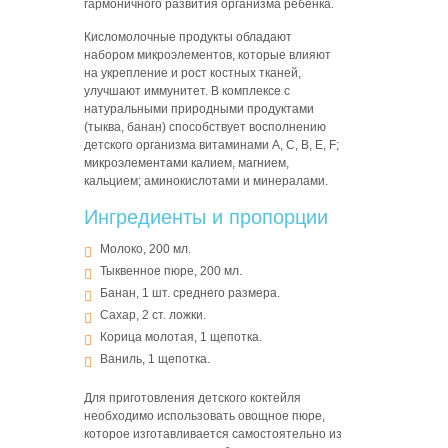
гармоничного развития организма ребенка.
Кисломолочные продукты обладают
набором микроэлементов, которые влияют
на укрепление и рост костных тканей,
улучшают иммунитет. В комплексе с
натуральными природными продуктами
(тыква, банан) способствует восполнению
детского организма витаминами A, C, B, E, F;
микроэлементами калием, магнием,
кальцием; аминокислотами и минералами.
Ингредиенты и пропорции
Молоко, 200 мл.
Тыквенное пюре, 200 мл.
Банан, 1 шт. среднего размера.
Сахар, 2 ст. ложки.
Корица молотая, 1 щепотка.
Ваниль, 1 щепотка.
Для приготовления детского коктейля
необходимо использовать овощное пюре,
которое изготавливается самостоятельно из